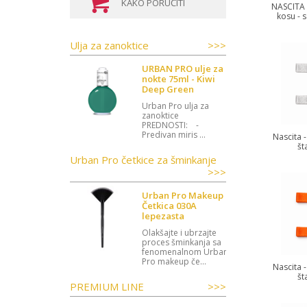
KAKO PORUČITI
NASCITA -
kosu - 
Ulja za zanoktice
>>>
URBAN PRO ulje za
nokte 75ml - Kiwi
Deep Green
Urban Pro ulja za
zanoktice
PREDNOSTI: -
Predivan miris ...
Nascita 
št
Urban Pro četkice za šminkanje
>>>
Urban Pro Makeup
Četkica 030A
lepezasta
Olakšajte i ubrzajte
proces šminkanja sa
fenomenalnom Urban
Pro makeup če...
Nascita 
št
PREMIUM LINE
>>>