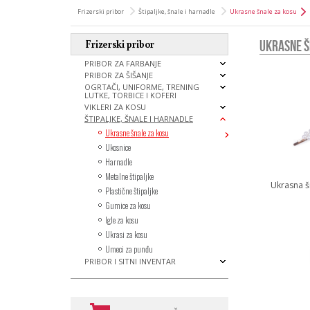
Frizerski pribor
Štipaljke, šnale i harnadle
Ukrasne šnale za kosu
Frizerski pribor
UKRASNE Š
PRIBOR ZA FARBANJE
PRIBOR ZA ŠIŠANJE
OGRTAČI, UNIFORME,
TRENING
LUTKE, TORBICE I KOFERI
VIKLERI ZA KOSU
ŠTIPALJKE, ŠNALE I HARNADLE
Ukrasne šnale za kosu
Ukosnice
Harnadle
Metalne štipaljke
Ukrasna š
Plastične štipaljke
Gumice za kosu
Igle za kosu
Ukrasi za kosu
Umeci za punđu
PRIBOR I SITNI INVENTAR