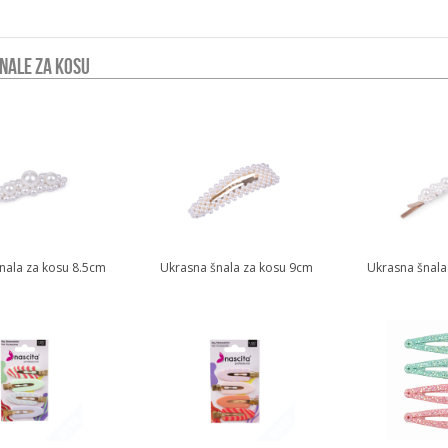
PRIBOR ZA NJEGU LICA
AMPULE ZA NJEGU LICA
ORALNA HIGIJENA
NALE ZA KOSU
nala za kosu 8.5cm
Ukrasna šnala za kosu 9cm
Ukrasna šnala