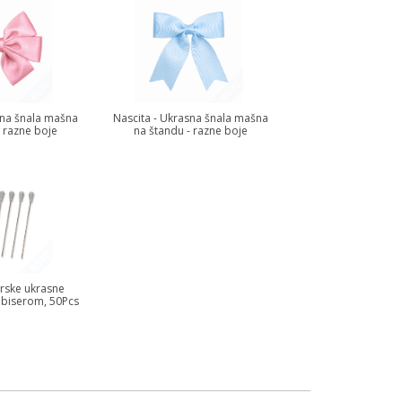
sna šnala mašna
Nascita - Ukrasna šnala mašna
- razne boje
na štandu - razne boje
erske ukrasne
s biserom, 50Pcs