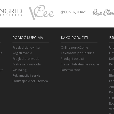
POMOĆ KUPCIMA
KAKO PORUČITI
B
Pregled cjenovnika
Online porudžbine
Ur
ne
Registrovanje
Telefonske porudžbine
Ur
Pregled proizvoda
Prodajni objekti
Kok
Pretraga proizvoda
Prava intelektualne svojine
Re
jta
Vaš nalog
Dostava robe
H.
Reklamacije i servis
Bh
Odustajanje od ugovora
Far
Am
Ro.
Gi
Ec
Vc