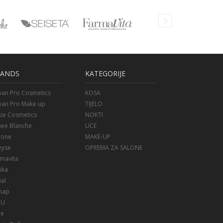
RANDS
KATEGORIJE
ban Pro Cosmetics
KOSA
ban Pro Make up
TIJELO
ie Cosmetics
NOKTI
nee Blanche
LICE
Zone
MAKE-UP
eyse
OPREMA ZA SALONE
mavita
ika
ial
map
oU
ee