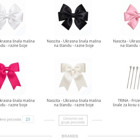
Ukrasna šnala mašna
Nascita - Ukrasna šnala mašna
Nascita - Ukra
ndu - razne boje
na štandu - razne boje
na štandu 
Ukrasna šnala mašna
Nascita - Ukrasna šnala mašna
TRINA - Friz
ndu - razne boje
na štandu - razne boje
šnale za kosu 
Cenovnici ove
23
eno proizvoda
grupe proizvoda
BRANDS