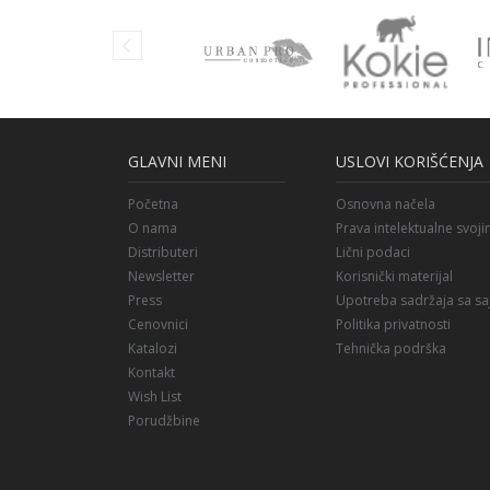
GLAVNI MENI
USLOVI KORIŠĆENJA
Početna
Osnovna načela
O nama
Prava intelektualne svoji
Distributeri
Lični podaci
Newsletter
Korisnički materijal
Press
Upotreba sadržaja sa sa
Cenovnici
Politika privatnosti
Katalozi
Tehnička podrška
Kontakt
Wish List
Porudžbine