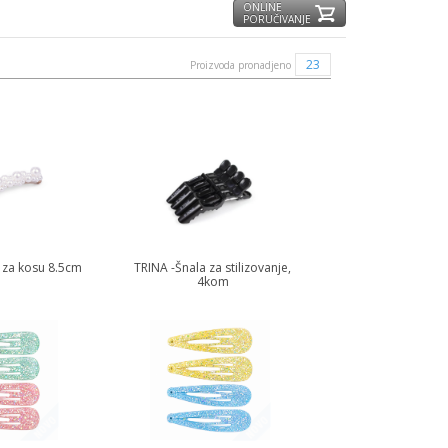
ONLINE
PORUČIVANJE
23
Proizvoda pronadjeno
 za kosu 8.5cm
TRINA -Šnala za stilizovanje,
4kom