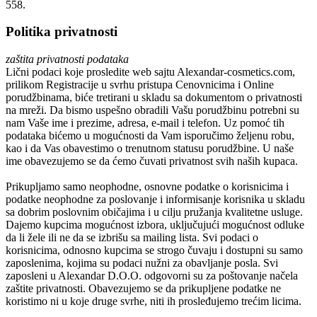
558.
Politika privatnosti
zaštita privatnosti podataka
Lični podaci koje prosledite web sajtu
Alexandar-cosmetics.com
,
prilikom Registracije u svrhu pristupa Cenovnicima i Online
porudžbinama, biće tretirani u skladu sa dokumentom o privatnosti
na mreži. Da bismo uspešno obradili Vašu porudžbinu potrebni su
nam Vaše ime i prezime, adresa, e-mail i telefon. Uz pomoć tih
podataka bićemo u mogućnosti da Vam isporučimo željenu robu,
kao i da Vas obavestimo o trenutnom statusu porudžbine. U naše
ime obavezujemo se da ćemo čuvati privatnost svih naših kupaca.
Prikupljamo samo neophodne, osnovne podatke o korisnicima i
podatke neophodne za poslovanje i informisanje korisnika u skladu
sa dobrim poslovnim običajima i u cilju pružanja kvalitetne usluge.
Dajemo kupcima mogućnost izbora, uključujući mogućnost odluke
da li žele ili ne da se izbrišu sa mailing lista. Svi podaci o
korisnicima, odnosno kupcima se strogo čuvaju i dostupni su samo
zaposlenima, kojima su podaci nužni za obavljanje posla. Svi
zaposleni u
Alexandar D.O.O.
odgovorni su za poštovanje načela
zaštite privatnosti. Obavezujemo se da prikupljene podatke ne
koristimo ni u koje druge svrhe, niti ih prosleđujemo trećim licima.