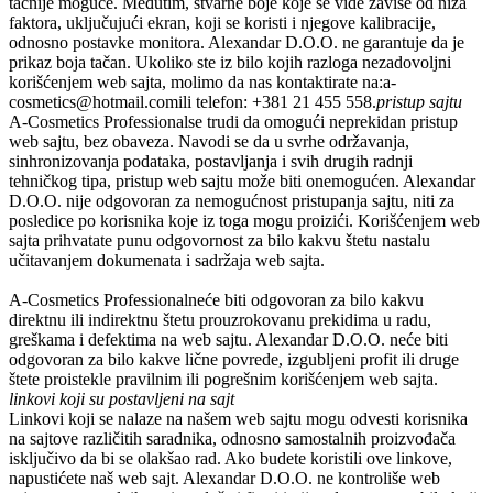
tačnije moguće. Međutim, stvarne boje koje se vide zavise od niza
faktora, uključujući ekran, koji se koristi i njegove kalibracije,
odnosno postavke monitora.
Alexandar D.O.O.
ne garantuje da je
prikaz boja tačan. Ukoliko ste iz bilo kojih razloga nezadovoljni
korišćenjem web sajta, molimo da nas kontaktirate na:
a-
cosmetics@hotmail.com
ili telefon:
+381 21 455 558.
pristup sajtu
A-Cosmetics Professional
se trudi da omogući neprekidan pristup
web sajtu, bez obaveza. Navodi se da u svrhe održavanja,
sinhronizovanja podataka, postavljanja i svih drugih radnji
tehničkog tipa, pristup web sajtu može biti onemogućen.
Alexandar
D.O.O.
nije odgovoran za nemogućnost pristupanja sajtu, niti za
posledice po korisnika koje iz toga mogu proizići. Korišćenjem web
sajta prihvatate punu odgovornost za bilo kakvu štetu nastalu
učitavanjem dokumenata i sadržaja web sajta.
A-Cosmetics Professional
neće biti odgovoran za bilo kakvu
direktnu ili indirektnu štetu prouzrokovanu prekidima u radu,
greškama i defektima na web sajtu.
Alexandar D.O.O.
neće biti
odgovoran za bilo kakve lične povrede, izgubljeni profit ili druge
štete proistekle pravilnim ili pogrešnim korišćenjem web sajta.
linkovi koji su postavljeni na sajt
Linkovi koji se nalaze na našem web sajtu mogu odvesti korisnika
na sajtove različitih saradnika, odnosno samostalnih proizvođača
isključivo da bi se olakšao rad. Ako budete koristili ove linkove,
napustićete naš web sajt.
Alexandar D.O.O.
ne kontroliše web