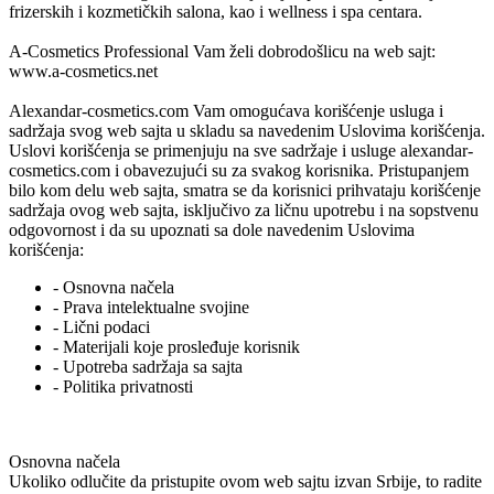
frizerskih i kozmetičkih salona, kao i wellness i spa centara.
A-Cosmetics Professional
Vam želi dobrodošlicu na web sajt:
www.a-cosmetics.net
Alexandar-cosmetics.com
Vam omogućava korišćenje usluga i
sadržaja svog web sajta u skladu sa navedenim Uslovima korišćenja.
Uslovi korišćenja se primenjuju na sve sadržaje i usluge
alexandar-
cosmetics.com
i obavezujući su za svakog korisnika. Pristupanjem
bilo kom delu web sajta, smatra se da korisnici prihvataju korišćenje
sadržaja ovog web sajta, isključivo za ličnu upotrebu i na sopstvenu
odgovornost i da su upoznati sa dole navedenim Uslovima
korišćenja:
- Osnovna načela
- Prava intelektualne svojine
- Lični podaci
- Materijali koje prosleđuje korisnik
- Upotreba sadržaja sa sajta
- Politika privatnosti
Osnovna načela
Ukoliko odlučite da pristupite ovom web sajtu izvan Srbije, to radite