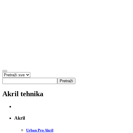
Pretraži
Akril tehnika
Akril
Urban Pro Akril