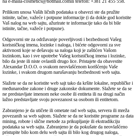
na e-mail
a-cosmetics@hotmail.com
ili telefon:
+381 21 455 558.
Prilikom unosa Vaših ličnih podataka u obavezi ste da pružite
istinite, tačne, važeće i potpune informacije (i da dokle god koristite
Vaš nalog na web sajtu, ažurirate te informacije tako da bi bile
istinite, tačne, važeće i potpune).
Odgovorni ste za održavanje poverljivosti i bezbednosti Vašeg
korisničkog imena, lozinke i naloga, i bićete odgovorni za sve
aktivnosti koje se dešavaju sa naloga koji je zaštićen Vašom
lozinkom, kao i sve upotrebe Vašeg korisničkog imena i lozinke,
bilo da jeste ili niste ovlastili drugo lice. Pristajete da obavestite
Alexandar D.O.O.
o svakom neovlašćenom korišćenju Vaše
lozinke, i svakom drugom narušavanju bezbednosti web sajta.
Slažete se da ne koristite web sajt tako da kršite lokalne, republičke i
međunarodne zakone i druge zakonske dokumente. Slažete se da se
ne predstavljate imenom neke osobe ili entiteta ili na drugi način
lažno predstavljate svoju povezanost sa osobom ili entitetom.
Zabranjeno je da utičete ili ometate rad web sajta, servera ili mreža
povezanih sa web sajtom. Slažete se da ne koristite programe za data
mining, robote i slične metode za prikupljanje ili ekstradikciju
podataka sa web sajta. Zabranjeno je da pokušate da neovlašćeno
pristupite bilo kom delu web sajta ili bilo kog drugog naloga,