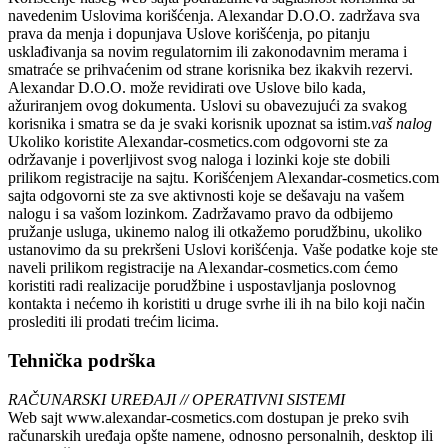
navedenim Uslovima korišćenja.
Alexandar D.O.O.
zadržava sva
prava da menja i dopunjava Uslove korišćenja, po pitanju
usklađivanja sa novim regulatornim ili zakonodavnim merama i
smatraće se prihvaćenim od strane korisnika bez ikakvih rezervi.
Alexandar D.O.O.
može revidirati ove Uslove bilo kada,
ažuriranjem ovog dokumenta. Uslovi su obavezujući za svakog
korisnika i smatra se da je svaki korisnik upoznat sa istim.
vaš nalog
Ukoliko koristite
Alexandar-cosmetics.com
odgovorni ste za
održavanje i poverljivost svog naloga i lozinki koje ste dobili
prilikom registracije na sajtu. Korišćenjem
Alexandar-cosmetics.com
sajta odgovorni ste za sve aktivnosti koje se dešavaju na vašem
nalogu i sa vašom lozinkom. Zadržavamo pravo da odbijemo
pružanje usluga, ukinemo nalog ili otkažemo porudžbinu, ukoliko
ustanovimo da su prekršeni Uslovi korišćenja. Vaše podatke koje ste
naveli prilikom registracije na
Alexandar-cosmetics.com
ćemo
koristiti radi realizacije porudžbine i uspostavljanja poslovnog
kontakta i nećemo ih koristiti u druge svrhe ili ih na bilo koji način
proslediti ili prodati trećim licima.
Tehnička podrška
RAČUNARSKI UREĐAJI // OPERATIVNI SISTEMI
Web sajt
www.alexandar-cosmetics.com
dostupan je preko svih
računarskih uređaja opšte namene, odnosno personalnih, desktop ili