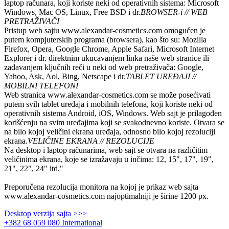
laptop računara, koji koriste neki od operativnih sistema: Microsoft
Windows, Mac OS, Linux, Free BSD i dr.
BROWSER-i // WEB
PRETRAŽIVAČI
Pristup web sajtu
www.alexandar-cosmetics.com
omogućen je
putem kompjuterskih programa (browsera), kao što su: Mozilla
Firefox, Opera, Google Chrome, Apple Safari, Microsoft Internet
Explorer i dr. direktnim ukucavanjem linka naše web stranice ili
zadavanjem ključnih reči u neki od web pretraživača: Google,
Yahoo, Ask, Aol, Bing, Netscape i dr.
TABLET UREĐAJI //
MOBILNI TELEFONI
Web stranica
www.alexandar-cosmetics.com
se može posećivati
putem svih tablet uređaja i mobilnih telefona, koji koriste neki od
operativnih sistema Android, iOS, Windows. Web sajt je prilagođen
korišćenju na svim uređajima koji se svakodnevno koriste. Otvara se
na bilo kojoj veličini ekrana uređaja, odnosno bilo kojoj rezoluciji
ekrana.
VELIČINE EKRANA // REZOLUCIJE
Na desktop i laptop računarima, web sajt se otvara na različitim
veličinima ekrana, koje se izražavaju u inčima: 12, 15", 17", 19",
21", 22", 24" itd."
Preporučena rezolucija monitora na kojoj je prikaz web sajta
www.alexandar-cosmetics.com najoptimalniji je širine 1200 px.
Desktop verzija sajta >>>
+382 68 059 080 International