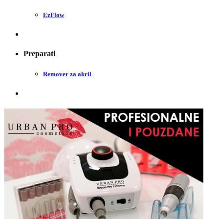
EzFlow
Preparati
Remover za akril