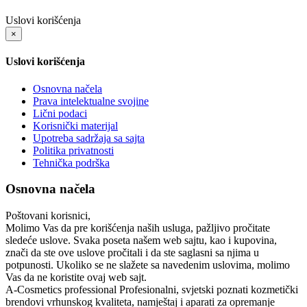
Uslovi korišćenja
×
Uslovi korišćenja
Osnovna načela
Prava intelektualne svojine
Lični podaci
Korisnički materijal
Upotreba sadržaja sa sajta
Politika privatnosti
Tehnička podrška
Osnovna načela
Poštovani korisnici,
Molimo Vas da pre korišćenja naših usluga, pažljivo pročitate
sledeće uslove. Svaka poseta našem web sajtu, kao i kupovina,
znači da ste ove uslove pročitali i da ste saglasni sa njima u
potpunosti. Ukoliko se ne slažete sa navedenim uslovima, molimo
Vas da ne koristite ovaj web sajt.
A-Cosmetics professional
Profesionalni, svjetski poznati kozmetički
brendovi vrhunskog kvaliteta, namještaj i aparati za opremanje