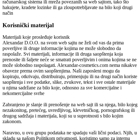
računarskog sistema ili mreža povezanih sa web sajtom, tako što
hakujete, kradete lozinke ili ga zloupotrebljavate na bilo koji drugi
način
Korisnički materijal
Materijali koje prosleđuje korisnik
Alexandar D.O.O.
na svom web sajtu ne želi od vas da prima
poverljive ili druge informacije kojima ne može slobodno da
raspolaže. Svi materijali, informacije ili druga saopštenja koja
prenosite ili šaljete neće se smatrati poverljivim i onima kojima se ne
može slobodno raspolagati.
Alexandar-cosmetics.com
nema nikakve
obaveze prema ovim saopštenjima. Naši zaposleni mogu da
kopiraju, otkrivaju, distribuiraju, primenjuju ili na drugi način koriste
saopštenja i sve podatke, slike, zvukove, tekst i sve ostale materijale
u njima sadržane za bilo koje, odnosno za sve komercijalne i
nekomercijalne svrhe
Zabranjeno je slanje ili prenošenje na web sajt ili sa njega, bilo kojeg
nezakonitog, pretećeg, uvredljivog, klevetničkog, pornografskog ili
drugog sadržaja i materijala, koji su u suprotnosti s bilo kojim
zakonom.
Naravno, u ovu grupu podataka ne spadaju vaši lični podaci. Njih, u
skladu sa našom Politikom privatnosti, koristimo samo za internu