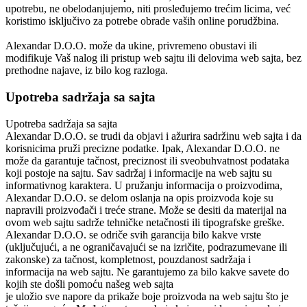
upotrebu, ne obelodanjujemo, niti prosleđujemo trećim licima, već
koristimo isključivo za potrebe obrade vaših online porudžbina.
Alexandar D.O.O.
može da ukine, privremeno obustavi ili
modifikuje Vaš nalog ili pristup web sajtu ili delovima web sajta, bez
prethodne najave, iz bilo kog razloga.
Upotreba sadržaja sa sajta
Upotreba sadržaja sa sajta
Alexandar D.O.O.
se trudi da objavi i ažurira sadržinu web sajta i da
korisnicima pruži precizne podatke. Ipak, Alexandar D.O.O. ne
može da garantuje tačnost, preciznost ili sveobuhvatnost podataka
koji postoje na sajtu. Sav sadržaj i informacije na web sajtu su
informativnog karaktera. U pružanju informacija o proizvodima,
Alexandar D.O.O.
se delom oslanja na opis proizvoda koje su
napravili proizvođači i treće strane. Može se desiti da materijal na
ovom web sajtu sadrže tehničke netačnosti ili tipografske greške.
Alexandar D.O.O.
se odriče svih garancija bilo kakve vrste
(uključujući, a ne ograničavajući se na izričite, podrazumevane ili
zakonske) za tačnost, kompletnost, pouzdanost sadržaja i
informacija na web sajtu. Ne garantujemo za bilo kakve savete do
kojih ste došli pomoću našeg web sajta
je uložio sve napore da prikaže boje proizvoda na web sajtu što je