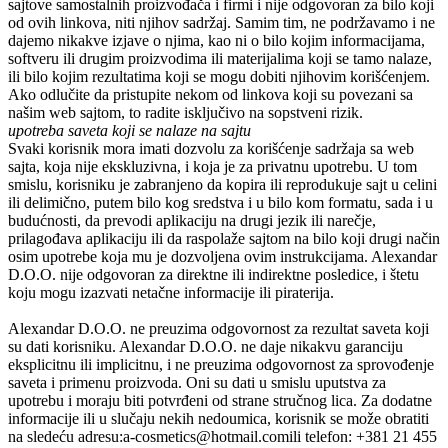
sajtove samostalnih proizvođača i firmi i nije odgovoran za bilo koji
od ovih linkova, niti njihov sadržaj. Samim tim, ne podržavamo i ne
dajemo nikakve izjave o njima, kao ni o bilo kojim informacijama,
softveru ili drugim proizvodima ili materijalima koji se tamo nalaze,
ili bilo kojim rezultatima koji se mogu dobiti njihovim korišćenjem.
Ako odlučite da pristupite nekom od linkova koji su povezani sa
našim web sajtom, to radite isključivo na sopstveni rizik.
upotreba saveta koji se nalaze na sajtu
Svaki korisnik mora imati dozvolu za korišćenje sadržaja sa web
sajta, koja nije ekskluzivna, i koja je za privatnu upotrebu. U tom
smislu, korisniku je zabranjeno da kopira ili reprodukuje sajt u celini
ili delimično, putem bilo kog sredstva i u bilo kom formatu, sada i u
budućnosti, da prevodi aplikaciju na drugi jezik ili narečje,
prilagođava aplikaciju ili da raspolaže sajtom na bilo koji drugi način
osim upotrebe koja mu je dozvoljena ovim instrukcijama.
Alexandar
D.O.O.
nije odgovoran za direktne ili indirektne posledice, i štetu
koju mogu izazvati netačne informacije ili piraterija.
Alexandar D.O.O.
ne preuzima odgovornost za rezultat saveta koji
su dati korisniku.
Alexandar D.O.O.
ne daje nikakvu garanciju
eksplicitnu ili implicitnu, i ne preuzima odgovornost za sprovođenje
saveta i primenu proizvoda. Oni su dati u smislu uputstva za
upotrebu i moraju biti potvrđeni od strane stručnog lica. Za dodatne
informacije ili u slučaju nekih nedoumica, korisnik se može obratiti
na sledeću adresu:
a-cosmetics@hotmail.com
ili telefon:
+381 21 455