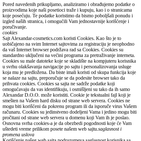
Pored navedenih prikupljamo, analiziramo i obrađujemo podatke o
proizvodima koje naši posetioci traže i kupuju, kao i o stranicama
koje posećuju. Te podatke koristimo da bismo poboljšali ponudu i
izgled naših stranica, i omogućili Vam jednostavnije korišćenje i
poručivanje.
cookies
Sajt
Alexandar-cosmetics.com
koristi Cookies. Kao što je to
uobičajeno na svim Internet sajtovima za registraciju je neophodno
da vaš Internet browser podržava rad sa Cookies. Cookies su
standardno uključeni na većini programa za pretraživanje interneta.
Cookies su male datoteke koje se skladište na kompjuteru korisnika
u svrhu olakšavanja navigacije po sajtu i personalizovanja usluge
koja mu je predložena. Da biste imali koristi od skupa funkcija koje
se nalaze na sajtu, preporučuje se da podesite browser tako da
prihvata cookies. Cookies sa sajta ne sadrže podatke koji
omogućavaju da vas identifikuju, i osmišljeni su tako da ih samo
Alexandar D.O.O.
može koristiti. Cookie je tekstualni fajl koji je
smešten na Vašem hard disku od strane web servera. Cookies ne
mogu biti korišćeni da pokrenu program ili da isporuče virus Vašem
računaru. Cookies su jedinstveno dodeljeni Vama i jedino mogu biti
pročitani od strane web servera u domenu koji Vam ih je poslao.
Osnovna svrha cookies-a je da obezbedi pogodnosti koje će Vam
uštedeti vreme prilikom posete našem web sajtu.
saglasnost i
promena uslova
Korišćenje našeg web sajta podrazumeva saglasnost korisnika sa