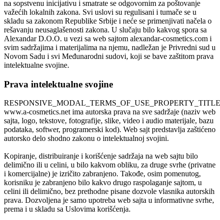
na sopstvenu inicijativu i smatrate se odgovornim za poštovanje
važećih lokalnih zakona. Svi uslovi su regulisani i tumače se u
skladu sa zakonom Republike Srbije i neće se primenjivati načela o
rešavanju neusaglašenosti zakona. U slučaju bilo kakvog spora sa
Alexandar D.O.O. u vezi sa web sajtom alexandar-cosmetics.com i
svim sadržajima i materijalima na njemu, nadležan je Privredni sud u
Novom Sadu i svi Međunarodni sudovi, koji se bave zaštitom prava
intelektualne svojine.
Prava intelektualne svojine
RESPONSIVE_MODAL_TERMS_OF_USE_PROPERTY_TITL
www.a-cosmetics.net
ima autorska prava na sve sadržaje (naziv web
sajta, logo, tekstove, fotografije, slike, video i audio materijale, bazu
podataka, softwer, programerski kod). Web sajt predstavlja zaštićeno
autorsko delo shodno zakonu o intelektualnoj svojini.
Kopiranje, distribuiranje i korišćenje sadržaja na web sajtu bilo
delimično ili u celini, u bilo kakvom obliku, za druge svrhe (privatne
i komercijalne) je izričito zabranjeno. Takođe, osim pomenutog,
korisniku je zabranjeno bilo kakvo drugo raspolaganje sajtom, u
celini ili delimično, bez prethodne pisane dozvole vlasnika autorskih
prava. Dozvoljena je samo upotreba web sajta u informativne svrhe,
prema i u skladu sa Uslovima korišćenja.