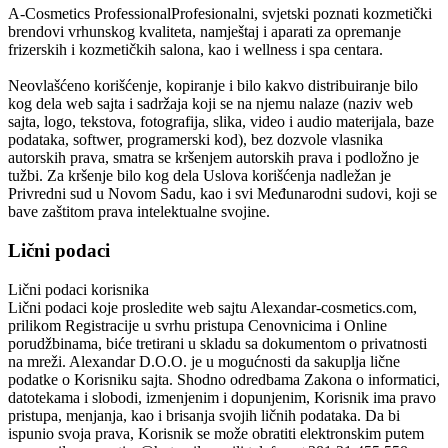
A-Cosmetics Professional
Profesionalni, svjetski poznati kozmetički
brendovi vrhunskog kvaliteta, namještaj i aparati za opremanje
frizerskih i kozmetičkih salona, kao i wellness i spa centara.
Neovlašćeno korišćenje, kopiranje i bilo kakvo distribuiranje bilo
kog dela web sajta i sadržaja koji se na njemu nalaze (naziv web
sajta, logo, tekstova, fotografija, slika, video i audio materijala, baze
podataka, softwer, programerski kod), bez dozvole vlasnika
autorskih prava, smatra se kršenjem autorskih prava i podložno je
tužbi. Za kršenje bilo kog dela Uslova korišćenja nadležan je
Privredni sud u Novom Sadu, kao i svi Međunarodni sudovi, koji se
bave zaštitom prava intelektualne svojine.
Lični podaci
Lični podaci korisnika
Lični podaci koje prosledite web sajtu
Alexandar-cosmetics.com
,
prilikom Registracije u svrhu pristupa Cenovnicima i Online
porudžbinama, biće tretirani u skladu sa dokumentom o privatnosti
na mreži.
Alexandar D.O.O.
je u mogućnosti da sakuplja lične
podatke o Korisniku sajta. Shodno odredbama Zakona o informatici,
datotekama i slobodi, izmenjenim i dopunjenim, Korisnik ima pravo
pristupa, menjanja, kao i brisanja svojih ličnih podataka. Da bi
ispunio svoja prava, Korisnik se može obratiti elektronskim putem