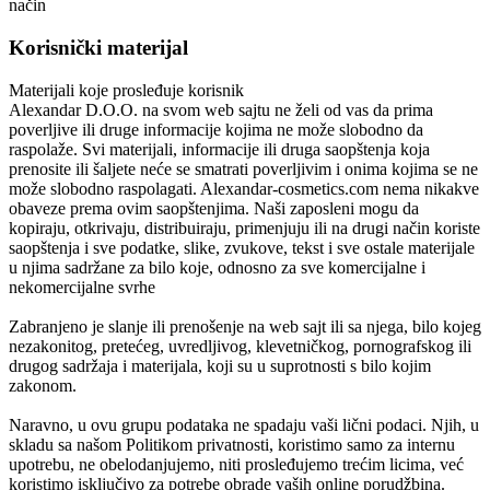
način
Korisnički materijal
Materijali koje prosleđuje korisnik
Alexandar D.O.O.
na svom web sajtu ne želi od vas da prima
poverljive ili druge informacije kojima ne može slobodno da
raspolaže. Svi materijali, informacije ili druga saopštenja koja
prenosite ili šaljete neće se smatrati poverljivim i onima kojima se ne
može slobodno raspolagati.
Alexandar-cosmetics.com
nema nikakve
obaveze prema ovim saopštenjima. Naši zaposleni mogu da
kopiraju, otkrivaju, distribuiraju, primenjuju ili na drugi način koriste
saopštenja i sve podatke, slike, zvukove, tekst i sve ostale materijale
u njima sadržane za bilo koje, odnosno za sve komercijalne i
nekomercijalne svrhe
Zabranjeno je slanje ili prenošenje na web sajt ili sa njega, bilo kojeg
nezakonitog, pretećeg, uvredljivog, klevetničkog, pornografskog ili
drugog sadržaja i materijala, koji su u suprotnosti s bilo kojim
zakonom.
Naravno, u ovu grupu podataka ne spadaju vaši lični podaci. Njih, u
skladu sa našom Politikom privatnosti, koristimo samo za internu
upotrebu, ne obelodanjujemo, niti prosleđujemo trećim licima, već
koristimo isključivo za potrebe obrade vaših online porudžbina.