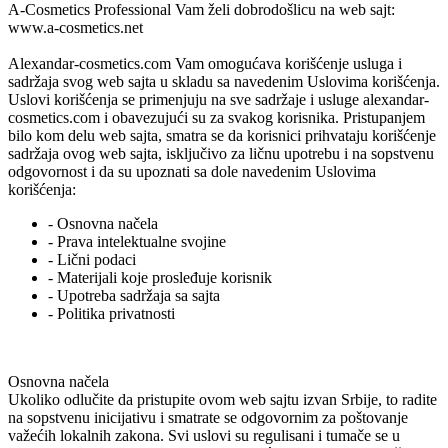
A-Cosmetics Professional
Vam želi dobrodošlicu na web sajt:
www.a-cosmetics.net
Alexandar-cosmetics.com
Vam omogućava korišćenje usluga i
sadržaja svog web sajta u skladu sa navedenim Uslovima korišćenja.
Uslovi korišćenja se primenjuju na sve sadržaje i usluge
alexandar-
cosmetics.com
i obavezujući su za svakog korisnika. Pristupanjem
bilo kom delu web sajta, smatra se da korisnici prihvataju korišćenje
sadržaja ovog web sajta, isključivo za ličnu upotrebu i na sopstvenu
odgovornost i da su upoznati sa dole navedenim Uslovima
korišćenja:
- Osnovna načela
- Prava intelektualne svojine
- Lični podaci
- Materijali koje prosleđuje korisnik
- Upotreba sadržaja sa sajta
- Politika privatnosti
Osnovna načela
Ukoliko odlučite da pristupite ovom web sajtu izvan Srbije, to radite
na sopstvenu inicijativu i smatrate se odgovornim za poštovanje
važećih lokalnih zakona. Svi uslovi su regulisani i tumače se u