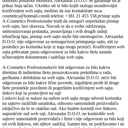
odnosno postavke monitora.
Alexandar D.O.O.
ne garantuje da je
prikaz boja tačan. Ukoliko ste iz bilo kojih razloga nezadovoljni
korišćenjem web sajta, molimo da nas kontaktirate na:
a-
cosmetics@hotmail.com
ili telefon:
+381 21 455 558.
pristup sajtu
A-Cosmetics Professional
se trudi da omogući neprekidan pristup
web sajtu, bez obaveza. Navodi se da u svrhe održavanja,
sinhronizovanja podataka, postavljanja i svih drugih radnji
tehničkog tipa, pristup web sajtu može biti onemogućen.
Alexandar
D.O.O.
nije odgovoran za nemogućnost pristupanja sajtu, niti za
posledice po korisnika koje iz toga mogu proizići. Korišćenjem web
sajta prihvatate punu odgovornost za bilo kakvu štetu nastalu
učitavanjem dokumenata i sadržaja web sajta.
A-Cosmetics Professional
neće biti odgovoran za bilo kakvu
direktnu ili indirektnu štetu prouzrokovanu prekidima u radu,
greškama i defektima na web sajtu.
Alexandar D.O.O.
neće biti
odgovoran za bilo kakve lične povrede, izgubljeni profit ili druge
štete proistekle pravilnim ili pogrešnim korišćenjem web sajta.
linkovi koji su postavljeni na sajt
Linkovi koji se nalaze na našem web sajtu mogu odvesti korisnika
na sajtove različitih saradnika, odnosno samostalnih proizvođača
isključivo da bi se olakšao rad. Ako budete koristili ove linkove,
napustićete naš web sajt.
Alexandar D.O.O.
ne kontroliše web
sajtove samostalnih proizvođača i firmi i nije odgovoran za bilo koji
od ovih linkova, niti njihov sadržaj. Samim tim, ne podržavamo i ne