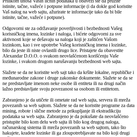
Prilikom unosa Vaših ličnih podataka u obavezi ste da pružite
istinite, tačne, važeće i potpune informacije (i da dokle god koristite
Vaš nalog na web sajtu, ažurirate te informacije tako da bi bile
istinite, tačne, važeće i potpune).
Odgovorni ste za održavanje poverljivosti i bezbednosti Vašeg
korisničkog imena, lozinke i naloga, i bićete odgovorni za sve
aktivnosti koje se dešavaju sa naloga koji je zaštićen Vašom
lozinkom, kao i sve upotrebe Vašeg korisničkog imena i lozinke,
bilo da jeste ili niste ovlastili drugo lice. Pristajete da obavestite
Alexandar D.O.O.
o svakom neovlašćenom korišćenju Vaše
lozinke, i svakom drugom narušavanju bezbednosti web sajta.
Slažete se da ne koristite web sajt tako da kršite lokalne, republičke i
međunarodne zakone i druge zakonske dokumente. Slažete se da se
ne predstavljate imenom neke osobe ili entiteta ili na drugi način
lažno predstavljate svoju povezanost sa osobom ili entitetom.
Zabranjeno je da utičete ili ometate rad web sajta, servera ili mreža
povezanih sa web sajtom. Slažete se da ne koristite programe za data
mining, robote i slične metode za prikupljanje ili ekstradikciju
podataka sa web sajta. Zabranjeno je da pokušate da neovlašćeno
pristupite bilo kom delu web sajta ili bilo kog drugog naloga,
računarskog sistema ili mreža povezanih sa web sajtom, tako što
hakujete, kradete lozinke ili ga zloupotrebljavate na bilo koji drugi