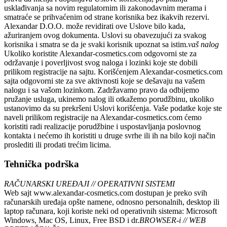
usklađivanja sa novim regulatornim ili zakonodavnim merama i
smatraće se prihvaćenim od strane korisnika bez ikakvih rezervi.
Alexandar D.O.O.
može revidirati ove Uslove bilo kada,
ažuriranjem ovog dokumenta. Uslovi su obavezujući za svakog
korisnika i smatra se da je svaki korisnik upoznat sa istim.
vaš nalog
Ukoliko koristite
Alexandar-cosmetics.com
odgovorni ste za
održavanje i poverljivost svog naloga i lozinki koje ste dobili
prilikom registracije na sajtu. Korišćenjem
Alexandar-cosmetics.com
sajta odgovorni ste za sve aktivnosti koje se dešavaju na vašem
nalogu i sa vašom lozinkom. Zadržavamo pravo da odbijemo
pružanje usluga, ukinemo nalog ili otkažemo porudžbinu, ukoliko
ustanovimo da su prekršeni Uslovi korišćenja. Vaše podatke koje ste
naveli prilikom registracije na
Alexandar-cosmetics.com
ćemo
koristiti radi realizacije porudžbine i uspostavljanja poslovnog
kontakta i nećemo ih koristiti u druge svrhe ili ih na bilo koji način
proslediti ili prodati trećim licima.
Tehnička podrška
RAČUNARSKI UREĐAJI // OPERATIVNI SISTEMI
Web sajt
www.alexandar-cosmetics.com
dostupan je preko svih
računarskih uređaja opšte namene, odnosno personalnih, desktop ili
laptop računara, koji koriste neki od operativnih sistema: Microsoft
Windows, Mac OS, Linux, Free BSD i dr.
BROWSER-i // WEB