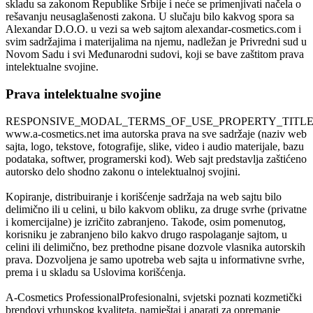
skladu sa zakonom Republike Srbije i neće se primenjivati načela o
rešavanju neusaglašenosti zakona. U slučaju bilo kakvog spora sa
Alexandar D.O.O. u vezi sa web sajtom alexandar-cosmetics.com i
svim sadržajima i materijalima na njemu, nadležan je Privredni sud u
Novom Sadu i svi Međunarodni sudovi, koji se bave zaštitom prava
intelektualne svojine.
Prava intelektualne svojine
RESPONSIVE_MODAL_TERMS_OF_USE_PROPERTY_TITL
www.a-cosmetics.net
ima autorska prava na sve sadržaje (naziv web
sajta, logo, tekstove, fotografije, slike, video i audio materijale, bazu
podataka, softwer, programerski kod). Web sajt predstavlja zaštićeno
autorsko delo shodno zakonu o intelektualnoj svojini.
Kopiranje, distribuiranje i korišćenje sadržaja na web sajtu bilo
delimično ili u celini, u bilo kakvom obliku, za druge svrhe (privatne
i komercijalne) je izričito zabranjeno. Takođe, osim pomenutog,
korisniku je zabranjeno bilo kakvo drugo raspolaganje sajtom, u
celini ili delimično, bez prethodne pisane dozvole vlasnika autorskih
prava. Dozvoljena je samo upotreba web sajta u informativne svrhe,
prema i u skladu sa Uslovima korišćenja.
A-Cosmetics Professional
Profesionalni, svjetski poznati kozmetički
brendovi vrhunskog kvaliteta, namještaj i aparati za opremanje