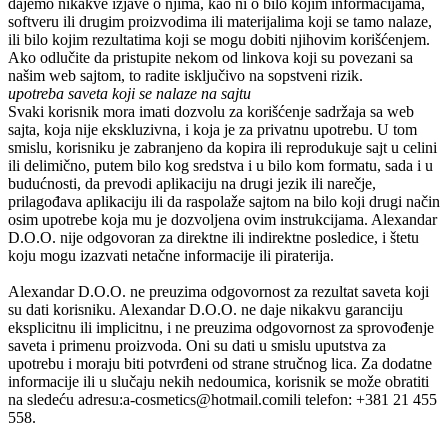
dajemo nikakve izjave o njima, kao ni o bilo kojim informacijama,
softveru ili drugim proizvodima ili materijalima koji se tamo nalaze,
ili bilo kojim rezultatima koji se mogu dobiti njihovim korišćenjem.
Ako odlučite da pristupite nekom od linkova koji su povezani sa
našim web sajtom, to radite isključivo na sopstveni rizik.
upotreba saveta koji se nalaze na sajtu
Svaki korisnik mora imati dozvolu za korišćenje sadržaja sa web
sajta, koja nije ekskluzivna, i koja je za privatnu upotrebu. U tom
smislu, korisniku je zabranjeno da kopira ili reprodukuje sajt u celini
ili delimično, putem bilo kog sredstva i u bilo kom formatu, sada i u
budućnosti, da prevodi aplikaciju na drugi jezik ili narečje,
prilagođava aplikaciju ili da raspolaže sajtom na bilo koji drugi način
osim upotrebe koja mu je dozvoljena ovim instrukcijama.
Alexandar
D.O.O.
nije odgovoran za direktne ili indirektne posledice, i štetu
koju mogu izazvati netačne informacije ili piraterija.
Alexandar D.O.O.
ne preuzima odgovornost za rezultat saveta koji
su dati korisniku.
Alexandar D.O.O.
ne daje nikakvu garanciju
eksplicitnu ili implicitnu, i ne preuzima odgovornost za sprovođenje
saveta i primenu proizvoda. Oni su dati u smislu uputstva za
upotrebu i moraju biti potvrđeni od strane stručnog lica. Za dodatne
informacije ili u slučaju nekih nedoumica, korisnik se može obratiti
na sledeću adresu:
a-cosmetics@hotmail.com
ili telefon:
+381 21 455
558.