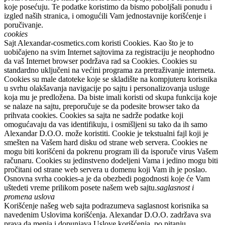
koje posećuju. Te podatke koristimo da bismo poboljšali ponudu i
izgled naših stranica, i omogućili Vam jednostavnije korišćenje i
poručivanje.
cookies
Sajt
Alexandar-cosmetics.com
koristi Cookies. Kao što je to
uobičajeno na svim Internet sajtovima za registraciju je neophodno
da vaš Internet browser podržava rad sa Cookies. Cookies su
standardno uključeni na većini programa za pretraživanje interneta.
Cookies su male datoteke koje se skladište na kompjuteru korisnika
u svrhu olakšavanja navigacije po sajtu i personalizovanja usluge
koja mu je predložena. Da biste imali koristi od skupa funkcija koje
se nalaze na sajtu, preporučuje se da podesite browser tako da
prihvata cookies. Cookies sa sajta ne sadrže podatke koji
omogućavaju da vas identifikuju, i osmišljeni su tako da ih samo
Alexandar D.O.O.
može koristiti. Cookie je tekstualni fajl koji je
smešten na Vašem hard disku od strane web servera. Cookies ne
mogu biti korišćeni da pokrenu program ili da isporuče virus Vašem
računaru. Cookies su jedinstveno dodeljeni Vama i jedino mogu biti
pročitani od strane web servera u domenu koji Vam ih je poslao.
Osnovna svrha cookies-a je da obezbedi pogodnosti koje će Vam
uštedeti vreme prilikom posete našem web sajtu.
saglasnost i
promena uslova
Korišćenje našeg web sajta podrazumeva saglasnost korisnika sa
navedenim Uslovima korišćenja.
Alexandar D.O.O.
zadržava sva
prava da menja i dopunjava Uslove korišćenja, po pitanju