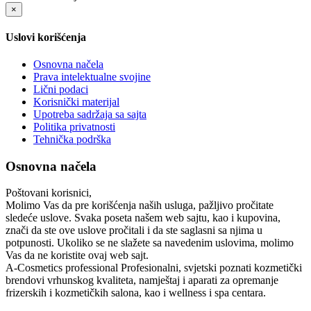
×
Uslovi korišćenja
Osnovna načela
Prava intelektualne svojine
Lični podaci
Korisnički materijal
Upotreba sadržaja sa sajta
Politika privatnosti
Tehnička podrška
Osnovna načela
Poštovani korisnici,
Molimo Vas da pre korišćenja naših usluga, pažljivo pročitate
sledeće uslove. Svaka poseta našem web sajtu, kao i kupovina,
znači da ste ove uslove pročitali i da ste saglasni sa njima u
potpunosti. Ukoliko se ne slažete sa navedenim uslovima, molimo
Vas da ne koristite ovaj web sajt.
A-Cosmetics professional
Profesionalni, svjetski poznati kozmetički
brendovi vrhunskog kvaliteta, namještaj i aparati za opremanje
frizerskih i kozmetičkih salona, kao i wellness i spa centara.