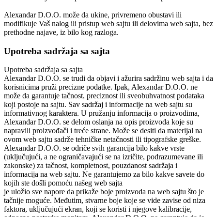
Alexandar D.O.O.
može da ukine, privremeno obustavi ili
modifikuje Vaš nalog ili pristup web sajtu ili delovima web sajta, bez
prethodne najave, iz bilo kog razloga.
Upotreba sadržaja sa sajta
Upotreba sadržaja sa sajta
Alexandar D.O.O.
se trudi da objavi i ažurira sadržinu web sajta i da
korisnicima pruži precizne podatke. Ipak, Alexandar D.O.O. ne
može da garantuje tačnost, preciznost ili sveobuhvatnost podataka
koji postoje na sajtu. Sav sadržaj i informacije na web sajtu su
informativnog karaktera. U pružanju informacija o proizvodima,
Alexandar D.O.O.
se delom oslanja na opis proizvoda koje su
napravili proizvođači i treće strane. Može se desiti da materijal na
ovom web sajtu sadrže tehničke netačnosti ili tipografske greške.
Alexandar D.O.O.
se odriče svih garancija bilo kakve vrste
(uključujući, a ne ograničavajući se na izričite, podrazumevane ili
zakonske) za tačnost, kompletnost, pouzdanost sadržaja i
informacija na web sajtu. Ne garantujemo za bilo kakve savete do
kojih ste došli pomoću našeg web sajta
je uložio sve napore da prikaže boje proizvoda na web sajtu što je
tačnije moguće. Međutim, stvarne boje koje se vide zavise od niza
faktora, uključujući ekran, koji se koristi i njegove kalibracije,