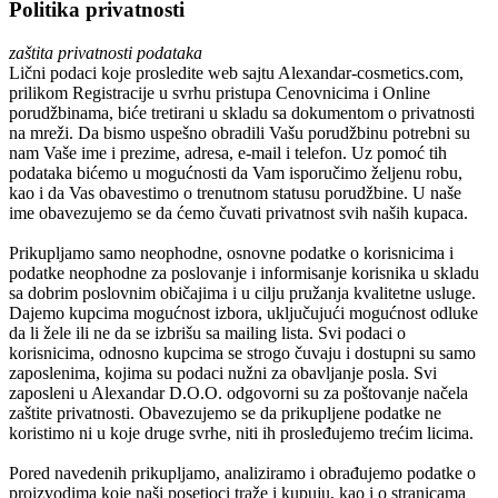
Politika privatnosti
zaštita privatnosti podataka
Lični podaci koje prosledite web sajtu
Alexandar-cosmetics.com
,
prilikom Registracije u svrhu pristupa Cenovnicima i Online
porudžbinama, biće tretirani u skladu sa dokumentom o privatnosti
na mreži. Da bismo uspešno obradili Vašu porudžbinu potrebni su
nam Vaše ime i prezime, adresa, e-mail i telefon. Uz pomoć tih
podataka bićemo u mogućnosti da Vam isporučimo željenu robu,
kao i da Vas obavestimo o trenutnom statusu porudžbine. U naše
ime obavezujemo se da ćemo čuvati privatnost svih naših kupaca.
Prikupljamo samo neophodne, osnovne podatke o korisnicima i
podatke neophodne za poslovanje i informisanje korisnika u skladu
sa dobrim poslovnim običajima i u cilju pružanja kvalitetne usluge.
Dajemo kupcima mogućnost izbora, uključujući mogućnost odluke
da li žele ili ne da se izbrišu sa mailing lista. Svi podaci o
korisnicima, odnosno kupcima se strogo čuvaju i dostupni su samo
zaposlenima, kojima su podaci nužni za obavljanje posla. Svi
zaposleni u
Alexandar D.O.O.
odgovorni su za poštovanje načela
zaštite privatnosti. Obavezujemo se da prikupljene podatke ne
koristimo ni u koje druge svrhe, niti ih prosleđujemo trećim licima.
Pored navedenih prikupljamo, analiziramo i obrađujemo podatke o
proizvodima koje naši posetioci traže i kupuju, kao i o stranicama