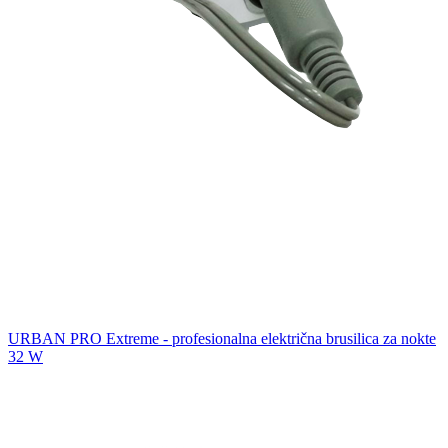
URBAN PRO Extreme - profesionalna električna brusilica za nokte
32 W