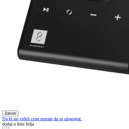
Zatvori
Da bi ste videli cene morate da se ulogujete.
dodaj u listu želja