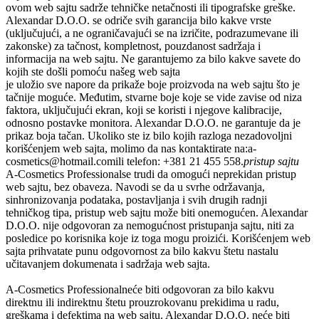
ovom web sajtu sadrže tehničke netačnosti ili tipografske greške.
Alexandar D.O.O.
se odriče svih garancija bilo kakve vrste
(uključujući, a ne ograničavajući se na izričite, podrazumevane ili
zakonske) za tačnost, kompletnost, pouzdanost sadržaja i
informacija na web sajtu. Ne garantujemo za bilo kakve savete do
kojih ste došli pomoću našeg web sajta
je uložio sve napore da prikaže boje proizvoda na web sajtu što je
tačnije moguće. Međutim, stvarne boje koje se vide zavise od niza
faktora, uključujući ekran, koji se koristi i njegove kalibracije,
odnosno postavke monitora.
Alexandar D.O.O.
ne garantuje da je
prikaz boja tačan. Ukoliko ste iz bilo kojih razloga nezadovoljni
korišćenjem web sajta, molimo da nas kontaktirate na:
a-
cosmetics@hotmail.com
ili telefon:
+381 21 455 558.
pristup sajtu
A-Cosmetics Professional
se trudi da omogući neprekidan pristup
web sajtu, bez obaveza. Navodi se da u svrhe održavanja,
sinhronizovanja podataka, postavljanja i svih drugih radnji
tehničkog tipa, pristup web sajtu može biti onemogućen.
Alexandar
D.O.O.
nije odgovoran za nemogućnost pristupanja sajtu, niti za
posledice po korisnika koje iz toga mogu proizići. Korišćenjem web
sajta prihvatate punu odgovornost za bilo kakvu štetu nastalu
učitavanjem dokumenata i sadržaja web sajta.
A-Cosmetics Professional
neće biti odgovoran za bilo kakvu
direktnu ili indirektnu štetu prouzrokovanu prekidima u radu,
greškama i defektima na web sajtu.
Alexandar D.O.O.
neće biti