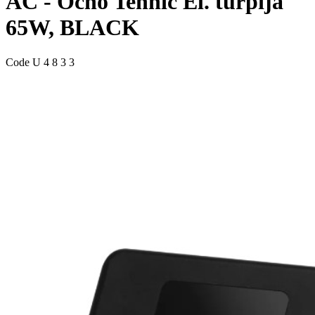
AC - Ocho Tehnic El. turpija
65W, BLACK
Code
U 4 8 3 3