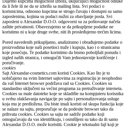
Dajemo kupcima mogućnost izbora, uključujući mogućnost odluke
da li žele ili ne da se izbrišu sa mailing lista. Svi podaci o
korisnicima, odnosno kupcima se strogo čuvaju i dostupni su samo
zaposlenima, kojima su podaci nužni za obavljanje posla. Svi
zaposleni u
Alexandar D.O.O.
odgovorni su za poštovanje načela
zaštite privatnosti. Obavezujemo se da prikupljene podatke ne
koristimo ni u koje druge svrhe, niti ih prosleđujemo trećim licima.
Pored navedenih prikupljamo, analiziramo i obrađujemo podatke o
proizvodima koje naši posetioci traže i kupuju, kao i o stranicama
koje posećuju. Te podatke koristimo da bismo poboljšali ponudu i
izgled naših stranica, i omogućili Vam jednostavnije korišćenje i
poručivanje.
cookies
Sajt
Alexandar-cosmetics.com
koristi Cookies. Kao što je to
uobičajeno na svim Internet sajtovima za registraciju je neophodno
da vaš Internet browser podržava rad sa Cookies. Cookies su
standardno uključeni na većini programa za pretraživanje interneta.
Cookies su male datoteke koje se skladište na kompjuteru korisnika
u svrhu olakšavanja navigacije po sajtu i personalizovanja usluge
koja mu je predložena. Da biste imali koristi od skupa funkcija koje
se nalaze na sajtu, preporučuje se da podesite browser tako da
prihvata cookies. Cookies sa sajta ne sadrže podatke koji
omogućavaju da vas identifikuju, i osmišljeni su tako da ih samo
Alexandar D.O.O.
može koristiti. Cookie je tekstualni fajl koji je