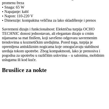
promenu freza
•
Snaga: 65 W
•
Napajanje: kabl
•
Napon: 110-220 V
•
Dimenzije: kompaktna veličina za lako skladištenje i prenos
Savremeni dizajn i funkcionalnost: Električna turpija OCHO
TECHNIC donosi jednostavan, ali elegantan dizajn u crnim
nijansama sa mat finišem, koji savršeno odgovara savremenim
trendovima u kozmetičkim uređajima. Pored toga, turpija je
opremljena antiskliznim nogicama koje omogućavaju stabilnost
uređaja tokom upotrebe. Zbog kompaktnosti, lako je prenosiva i
pogodna za upotrebu u različitim uslovima – u salonima, mobilnim
uslugama ili kod kuće.
Brusilice za nokte