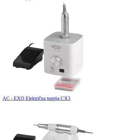
AC - EXO Električna turpija CX3