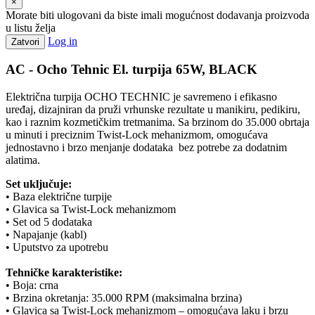
×
Morate biti ulogovani da biste imali mogućnost dodavanja proizvoda
u listu želja
Log in
Zatvori
AC - Ocho Tehnic El. turpija 65W, BLACK
Električna turpija OCHO TECHNIC je savremeno i efikasno
uređaj, dizajniran da pruži vrhunske rezultate u manikiru, pedikiru,
kao i raznim kozmetičkim tretmanima. Sa brzinom do 35.000 obrtaja
u minuti i preciznim Twist-Lock mehanizmom, omogućava
jednostavno i brzo menjanje dodataka bez potrebe za dodatnim
alatima.
Set uključuje:
•
Baza električne turpije
•
Glavica sa Twist-Lock mehanizmom
•
Set od 5 dodataka
•
Napajanje (kabl)
•
Uputstvo za upotrebu
Tehničke karakteristike:
•
Boja: crna
•
Brzina okretanja: 35.000 RPM (maksimalna brzina)
•
Glavica sa Twist-Lock mehanizmom – omogućava laku i brzu