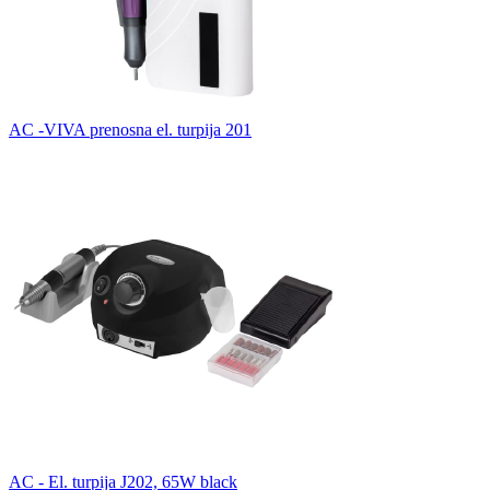
AC -VIVA prenosna el. turpija 201
AC - El. turpija J202, 65W black