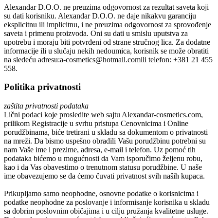
Alexandar D.O.O.
ne preuzima odgovornost za rezultat saveta koji
su dati korisniku.
Alexandar D.O.O.
ne daje nikakvu garanciju
eksplicitnu ili implicitnu, i ne preuzima odgovornost za sprovođenje
saveta i primenu proizvoda. Oni su dati u smislu uputstva za
upotrebu i moraju biti potvrđeni od strane stručnog lica. Za dodatne
informacije ili u slučaju nekih nedoumica, korisnik se može obratiti
na sledeću adresu:
a-cosmetics@hotmail.com
ili telefon:
+381 21 455
558.
Politika privatnosti
zaštita privatnosti podataka
Lični podaci koje prosledite web sajtu
Alexandar-cosmetics.com
,
prilikom Registracije u svrhu pristupa Cenovnicima i Online
porudžbinama, biće tretirani u skladu sa dokumentom o privatnosti
na mreži. Da bismo uspešno obradili Vašu porudžbinu potrebni su
nam Vaše ime i prezime, adresa, e-mail i telefon. Uz pomoć tih
podataka bićemo u mogućnosti da Vam isporučimo željenu robu,
kao i da Vas obavestimo o trenutnom statusu porudžbine. U naše
ime obavezujemo se da ćemo čuvati privatnost svih naših kupaca.
Prikupljamo samo neophodne, osnovne podatke o korisnicima i
podatke neophodne za poslovanje i informisanje korisnika u skladu
sa dobrim poslovnim običajima i u cilju pružanja kvalitetne usluge.