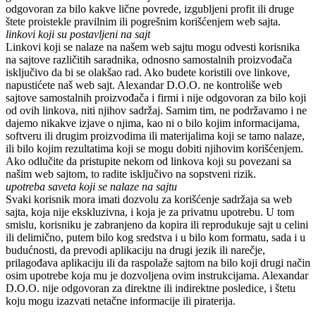
odgovoran za bilo kakve lične povrede, izgubljeni profit ili druge
štete proistekle pravilnim ili pogrešnim korišćenjem web sajta.
linkovi koji su postavljeni na sajt
Linkovi koji se nalaze na našem web sajtu mogu odvesti korisnika
na sajtove različitih saradnika, odnosno samostalnih proizvođača
isključivo da bi se olakšao rad. Ako budete koristili ove linkove,
napustićete naš web sajt.
Alexandar D.O.O.
ne kontroliše web
sajtove samostalnih proizvođača i firmi i nije odgovoran za bilo koji
od ovih linkova, niti njihov sadržaj. Samim tim, ne podržavamo i ne
dajemo nikakve izjave o njima, kao ni o bilo kojim informacijama,
softveru ili drugim proizvodima ili materijalima koji se tamo nalaze,
ili bilo kojim rezultatima koji se mogu dobiti njihovim korišćenjem.
Ako odlučite da pristupite nekom od linkova koji su povezani sa
našim web sajtom, to radite isključivo na sopstveni rizik.
upotreba saveta koji se nalaze na sajtu
Svaki korisnik mora imati dozvolu za korišćenje sadržaja sa web
sajta, koja nije ekskluzivna, i koja je za privatnu upotrebu. U tom
smislu, korisniku je zabranjeno da kopira ili reprodukuje sajt u celini
ili delimično, putem bilo kog sredstva i u bilo kom formatu, sada i u
budućnosti, da prevodi aplikaciju na drugi jezik ili narečje,
prilagođava aplikaciju ili da raspolaže sajtom na bilo koji drugi način
osim upotrebe koja mu je dozvoljena ovim instrukcijama.
Alexandar
D.O.O.
nije odgovoran za direktne ili indirektne posledice, i štetu
koju mogu izazvati netačne informacije ili piraterija.