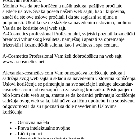
Poštovani korisnici,
Molimo Vas da pre korišćenja naših usluga, pažljivo pročitate
sledeće uslove. Svaka poseta našem web sajtu, kao i kupovina,
znači da ste ove uslove pročitali i da ste saglasni sa njima u
potpunosti. Ukoliko se ne slažete sa navedenim uslovima, molimo
Vas da ne koristite ovaj web sajt.
A-Cosmetics professional
Profesionalni, svjetski poznati kozmetički
brendovi vrhunskog kvaliteta, namještaj i aparati za opremanje
frizerskih i kozmetičkih salona, kao i wellness i spa centara.
A-Cosmetics Professional
Vam želi dobrodošlicu na web sajt:
www.a-cosmetics.net
Alexandar-cosmetics.com
Vam omogućava korišćenje usluga i
sadržaja svog web sajta u skladu sa navedenim Uslovima korišćenja.
Uslovi korišćenja se primenjuju na sve sadržaje i usluge
alexandar-
cosmetics.com
i obavezujući su za svakog korisnika. Pristupanjem
bilo kom delu web sajta, smatra se da korisnici prihvataju korišćenje
sadržaja ovog web sajta, isključivo za ličnu upotrebu i na sopstvenu
odgovornost i da su upoznati sa dole navedenim Uslovima
korišćenja:
- Osnovna načela
- Prava intelektualne svojine
- Lični podaci