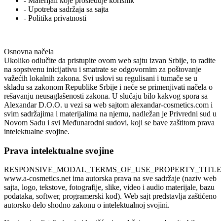
- Materijali koje prosleđuje korisnik
- Upotreba sadržaja sa sajta
- Politika privatnosti
Osnovna načela
Ukoliko odlučite da pristupite ovom web sajtu izvan Srbije, to radite
na sopstvenu inicijativu i smatrate se odgovornim za poštovanje
važećih lokalnih zakona. Svi uslovi su regulisani i tumače se u
skladu sa zakonom Republike Srbije i neće se primenjivati načela o
rešavanju neusaglašenosti zakona. U slučaju bilo kakvog spora sa
Alexandar D.O.O. u vezi sa web sajtom alexandar-cosmetics.com i
svim sadržajima i materijalima na njemu, nadležan je Privredni sud u
Novom Sadu i svi Međunarodni sudovi, koji se bave zaštitom prava
intelektualne svojine.
Prava intelektualne svojine
RESPONSIVE_MODAL_TERMS_OF_USE_PROPERTY_TITL
www.a-cosmetics.net
ima autorska prava na sve sadržaje (naziv web
sajta, logo, tekstove, fotografije, slike, video i audio materijale, bazu
podataka, softwer, programerski kod). Web sajt predstavlja zaštićeno
autorsko delo shodno zakonu o intelektualnoj svojini.