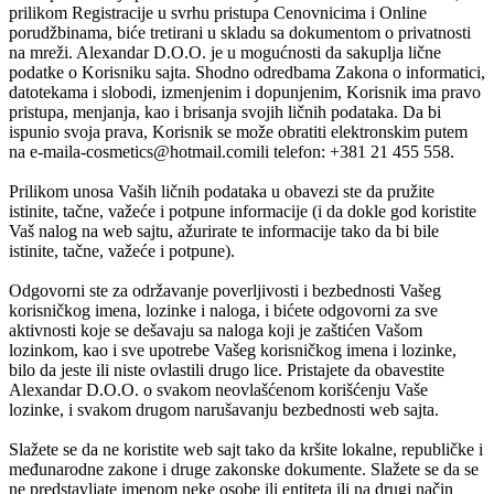
prilikom Registracije u svrhu pristupa Cenovnicima i Online
porudžbinama, biće tretirani u skladu sa dokumentom o privatnosti
na mreži.
Alexandar D.O.O.
je u mogućnosti da sakuplja lične
podatke o Korisniku sajta. Shodno odredbama Zakona o informatici,
datotekama i slobodi, izmenjenim i dopunjenim, Korisnik ima pravo
pristupa, menjanja, kao i brisanja svojih ličnih podataka. Da bi
ispunio svoja prava, Korisnik se može obratiti elektronskim putem
na e-mail
a-cosmetics@hotmail.com
ili telefon:
+381 21 455 558.
Prilikom unosa Vaših ličnih podataka u obavezi ste da pružite
istinite, tačne, važeće i potpune informacije (i da dokle god koristite
Vaš nalog na web sajtu, ažurirate te informacije tako da bi bile
istinite, tačne, važeće i potpune).
Odgovorni ste za održavanje poverljivosti i bezbednosti Vašeg
korisničkog imena, lozinke i naloga, i bićete odgovorni za sve
aktivnosti koje se dešavaju sa naloga koji je zaštićen Vašom
lozinkom, kao i sve upotrebe Vašeg korisničkog imena i lozinke,
bilo da jeste ili niste ovlastili drugo lice. Pristajete da obavestite
Alexandar D.O.O.
o svakom neovlašćenom korišćenju Vaše
lozinke, i svakom drugom narušavanju bezbednosti web sajta.
Slažete se da ne koristite web sajt tako da kršite lokalne, republičke i
međunarodne zakone i druge zakonske dokumente. Slažete se da se
ne predstavljate imenom neke osobe ili entiteta ili na drugi način