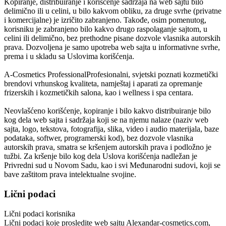
Kopiranje, distribuiranje i korišćenje sadržaja na web sajtu bilo
delimično ili u celini, u bilo kakvom obliku, za druge svrhe (privatne
i komercijalne) je izričito zabranjeno. Takođe, osim pomenutog,
korisniku je zabranjeno bilo kakvo drugo raspolaganje sajtom, u
celini ili delimično, bez prethodne pisane dozvole vlasnika autorskih
prava. Dozvoljena je samo upotreba web sajta u informativne svrhe,
prema i u skladu sa Uslovima korišćenja.
A-Cosmetics Professional
Profesionalni, svjetski poznati kozmetički
brendovi vrhunskog kvaliteta, namještaj i aparati za opremanje
frizerskih i kozmetičkih salona, kao i wellness i spa centara.
Neovlašćeno korišćenje, kopiranje i bilo kakvo distribuiranje bilo
kog dela web sajta i sadržaja koji se na njemu nalaze (naziv web
sajta, logo, tekstova, fotografija, slika, video i audio materijala, baze
podataka, softwer, programerski kod), bez dozvole vlasnika
autorskih prava, smatra se kršenjem autorskih prava i podložno je
tužbi. Za kršenje bilo kog dela Uslova korišćenja nadležan je
Privredni sud u Novom Sadu, kao i svi Međunarodni sudovi, koji se
bave zaštitom prava intelektualne svojine.
Lični podaci
Lični podaci korisnika
Lični podaci koje prosledite web sajtu
Alexandar-cosmetics.com
,