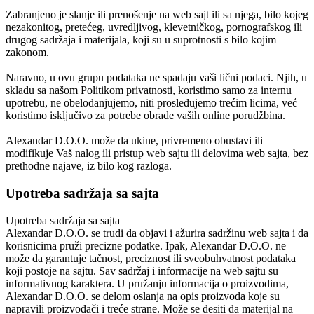
Zabranjeno je slanje ili prenošenje na web sajt ili sa njega, bilo kojeg
nezakonitog, pretećeg, uvredljivog, klevetničkog, pornografskog ili
drugog sadržaja i materijala, koji su u suprotnosti s bilo kojim
zakonom.
Naravno, u ovu grupu podataka ne spadaju vaši lični podaci. Njih, u
skladu sa našom Politikom privatnosti, koristimo samo za internu
upotrebu, ne obelodanjujemo, niti prosleđujemo trećim licima, već
koristimo isključivo za potrebe obrade vaših online porudžbina.
Alexandar D.O.O.
može da ukine, privremeno obustavi ili
modifikuje Vaš nalog ili pristup web sajtu ili delovima web sajta, bez
prethodne najave, iz bilo kog razloga.
Upotreba sadržaja sa sajta
Upotreba sadržaja sa sajta
Alexandar D.O.O.
se trudi da objavi i ažurira sadržinu web sajta i da
korisnicima pruži precizne podatke. Ipak, Alexandar D.O.O. ne
može da garantuje tačnost, preciznost ili sveobuhvatnost podataka
koji postoje na sajtu. Sav sadržaj i informacije na web sajtu su
informativnog karaktera. U pružanju informacija o proizvodima,
Alexandar D.O.O.
se delom oslanja na opis proizvoda koje su
napravili proizvođači i treće strane. Može se desiti da materijal na