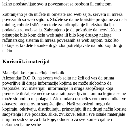
lažno predstavljate svoju povezanost sa osobom ili entitetom.
Zabranjeno je da utičete ili ometate rad web sajta, servera ili mreža
povezanih sa web sajtom. Slažete se da ne koristite programe za data
mining, robote i slične metode za prikupljanje ili ekstradikciju
podataka sa web sajta. Zabranjeno je da pokušate da neovlašćeno
pristupite bilo kom delu web sajta ili bilo kog drugog naloga,
računarskog sistema ili mreža povezanih sa web sajtom, tako što
hakujete, kradete lozinke ili ga zloupotrebljavate na bilo koji drugi
način
Korisnički materijal
Materijali koje prosleđuje korisnik
Alexandar D.O.O.
na svom web sajtu ne želi od vas da prima
poverljive ili druge informacije kojima ne može slobodno da
raspolaže. Svi materijali, informacije ili druga saopštenja koja
prenosite ili šaljete neće se smatrati poverljivim i onima kojima se ne
može slobodno raspolagati.
Alexandar-cosmetics.com
nema nikakve
obaveze prema ovim saopštenjima. Naši zaposleni mogu da
kopiraju, otkrivaju, distribuiraju, primenjuju ili na drugi način koriste
saopštenja i sve podatke, slike, zvukove, tekst i sve ostale materijale
u njima sadržane za bilo koje, odnosno za sve komercijalne i
nekomercijalne svrhe